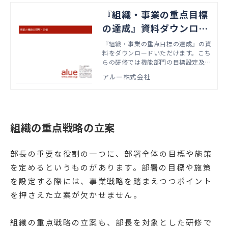
『組織・事業の重点目標
の達成』資料ダウンロー
ド
『組織・事業の重点目標の達成』の資
料をダウンロードいただけます。こち
らの研修では機能部門の目標設定及び
施策立案に向けて、自部門を分析をす
アルー株式会社
る方法を学びます。本資料では、実際
の研修で扱うアジェンダやワーク資料
などをご紹介しています。
組織の重点戦略の立案
部長の重要な役割の一つに、部署全体の目標や施策
を定めるというものがあります。部署の目標や施策
を設定する際には、事業戦略を踏まえつつポイント
を押さえた立案が欠かせません。
組織の重点戦略の立案も、部長を対象とした研修で