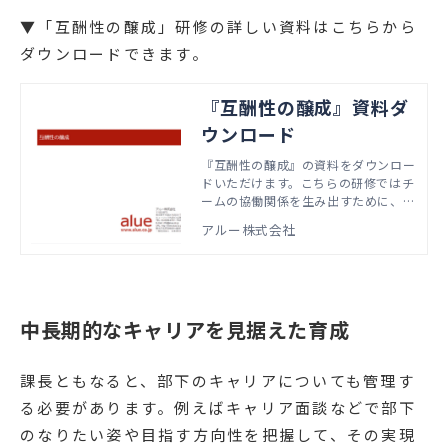
▼「互酬性の醸成」研修の詳しい資料はこちらから
ダウンロードできます。
『互酬性の醸成』資料ダ
ウンロード
『互酬性の醸成』の資料をダウンロー
ドいただけます。こちらの研修ではチ
ームの協働関係を生み出すために、マ
ネジャーとして自身やチームの状態に
アルー株式会社
目を向け、施策を実施していくための
考え方・方法を学びます。本資料で
は、実際の研修で扱うアジェンダやワ
ーク資料などをご紹介しています。
中長期的なキャリアを見据えた育成
課長ともなると、部下のキャリアについても管理す
る必要があります。例えばキャリア面談などで部下
のなりたい姿や目指す方向性を把握して、その実現