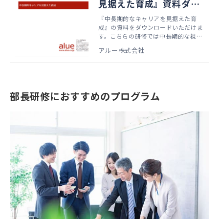
見据えた育成』資料ダウ
ンロード
『中長期的なキャリアを見据えた育
成』の資料をダウンロードいただけま
す。こちらの研修では中長期的な視点
に立ち、メンバーのキャリアプランを
アルー株式会社
立案し、実現に向けた実行・軌道修正
を行う方法を学びます。本資料では、
実際の研修で扱うアジェンダやワーク
資料などをご紹介しています。
部長研修におすすめのプログラム