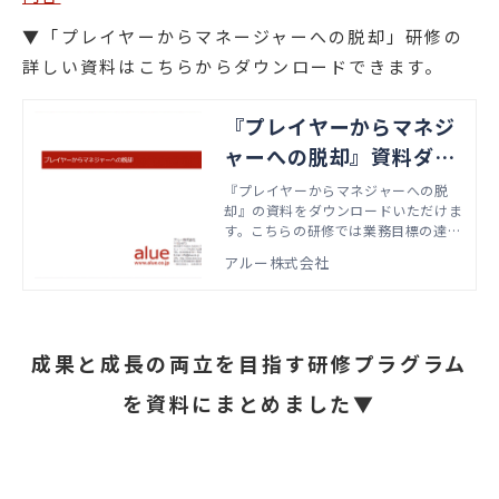
▼「プレイヤーからマネージャーへの脱却」研修の
詳しい資料はこちらからダウンロードできます。
『プレイヤーからマネジ
ャーへの脱却』資料ダウ
ンロード
『プレイヤーからマネジャーへの脱
却』の資料をダウンロードいただけま
す。こちらの研修では業務目標の達成
とバランスをとりながら、メンバーに
アルー株式会社
成長機会を提供し、成長を支援するた
めの方法を学びます。本資料では、実
際の研修で扱うアジェンダやワーク資
料などをご紹介しています。
成果と成長の両立を目指す研修プラグラム
を資料にまとめました▼