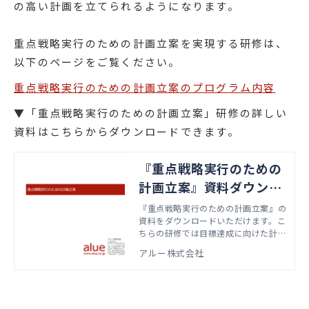
の高い計画を立てられるようになります。
重点戦略実行のための計画立案を実現する研修は、
以下のページをご覧ください。
重点戦略実行のための計画立案のプログラム内容
▼「重点戦略実行のための計画立案」研修の詳しい
資料はこちらからダウンロードできます。
『重点戦略実行のための
計画立案』資料ダウンロ
ード
『重点戦略実行のための計画立案』の
資料をダウンロードいただけます。こ
ちらの研修では目標達成に向けた計画
の立案方法を学びます。本資料では、
アルー株式会社
実際の研修で扱うアジェンダやワーク
資料などをご紹介しています。