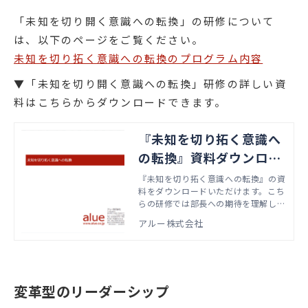
「未知を切り開く意識への転換」の研修について
は、以下のページをご覧ください。
未知を切り拓く意識への転換のプログラム内容
▼「未知を切り開く意識への転換」研修の詳しい資
料はこちらからダウンロードできます。
『未知を切り拓く意識へ
の転換』資料ダウンロー
ド
『未知を切り拓く意識への転換』の資
料をダウンロードいただけます。こち
らの研修では部長への期待を理解し、
自分・組織のさらなる進化に向けた考
アルー株式会社
え方・方法を学びます。本資料では、
実際の研修で扱うアジェンダやワーク
資料などをご紹介しています。
変革型のリーダーシップ