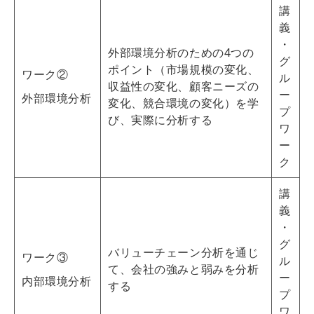
講
義
・
外部環境分析のための4つの
グ
ポイント（市場規模の変化、
ワーク②
ル
収益性の変化、顧客ニーズの
ー
外部環境分析
変化、競合環境の変化）を学
プ
び、実際に分析する
ワ
ー
ク
講
義
・
グ
バリューチェーン分析を通じ
ワーク③
ル
て、会社の強みと弱みを分析
ー
内部環境分析
する
プ
ワ