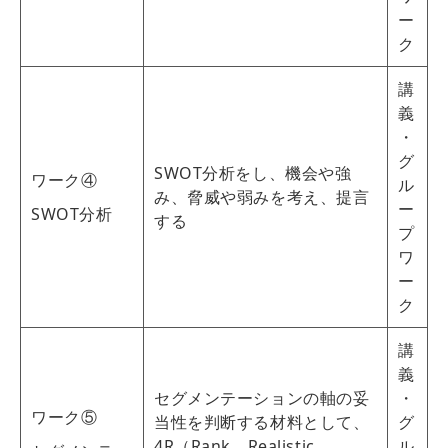
ー
ク
講
義
・
グ
SWOT分析をし、機会や強
ワーク④
ル
み、脅威や弱みを考え、提言
ー
SWOT分析
する
プ
ワ
ー
ク
講
義
セグメンテーションの軸の妥
・
ワーク⑤
当性を判断する材料として、
グ
4R（Rank、Realistic、
ル