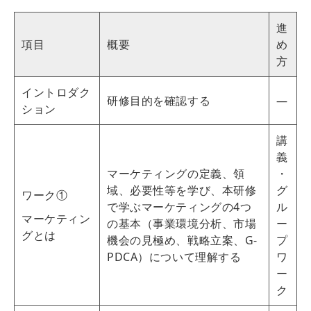
進
項目
概要
め
方
イントロダク
研修目的を確認する
―
ション
講
義
マーケティングの定義、領
・
域、必要性等を学び、本研修
グ
ワーク①
で学ぶマーケティングの4つ
ル
マーケティン
の基本（事業環境分析、市場
ー
グとは
機会の見極め、戦略立案、G-
プ
PDCA）について理解する
ワ
ー
ク