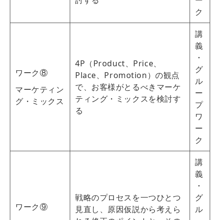
討する
ー
ク
講
義
・
4P（Product、Price、
グ
ワーク⑧
Place、Promotion）の観点
ル
で、お客様がとるべきマーケ
マーケティン
ー
ティング・ミックスを検討す
グ・ミックス
プ
る
ワ
ー
ク
講
義
・
戦略のプロセスを一つひとつ
グ
ワーク⑨
見直し、原因仮説から考えら
ル