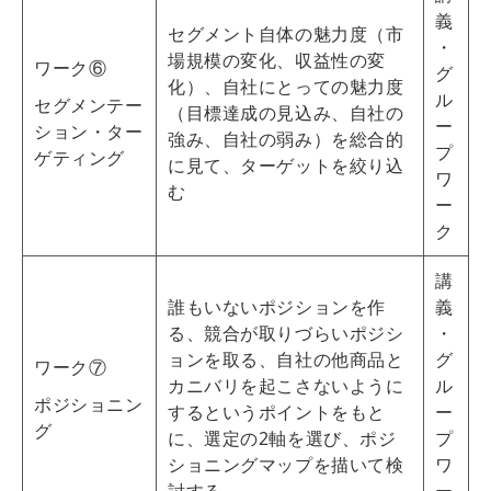
義
セグメント自体の魅力度（市
・
場規模の変化、収益性の変
ワーク⑥
グ
化）、自社にとっての魅力度
ル
セグメンテー
（目標達成の見込み、自社の
ー
ション・ター
強み、自社の弱み）を総合的
プ
ゲティング
に見て、ターゲットを絞り込
ワ
む
ー
ク
講
誰もいないポジションを作
義
る、競合が取りづらいポジシ
・
ョンを取る、自社の他商品と
グ
ワーク⑦
カニバリを起こさないように
ル
ポジショニン
するというポイントをもと
ー
グ
に、選定の2軸を選び、ポジ
プ
ショニングマップを描いて検
ワ