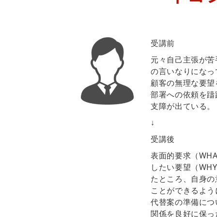
受講
前
元々自己主張が苦
の言いなりになっ
顧客の無理な要望
部署への依頼を躊
支障が出ている。
↓
受講後
表面的要求（WH
したい要望（WH
たところ、自身の
ことができるよう
代替案の準備につ
関係を良好に保っ