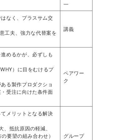
―
ではなく、プラスサム交
講義
創意工夫、強力な代替案を
を進めるかが、必ずしも
WHY）に目をむけるプ
ペアワー
ク
がある製作プロダクショ
案・受注に向けた条件面
ってメリットとなる解決
大、抵抗原因の軽減、
双方の要望の組み合わせ）
グループ