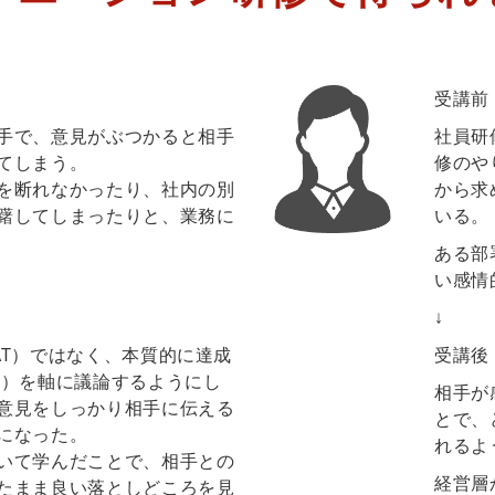
受講前
手で、意見がぶつかると相手
社員研
てしまう。
修のや
を断れなかったり、社内の別
から求
躇してしまったりと、業務に
いる。
ある部
い感情
↓
AT）ではなく、本質的に達成
受講後
Y）を軸に議論するようにし
相手が
意見をしっかり相手に伝える
とで、
になった。
れるよ
いて学んだことで、相手との
経営層
たまま良い落としどころを見