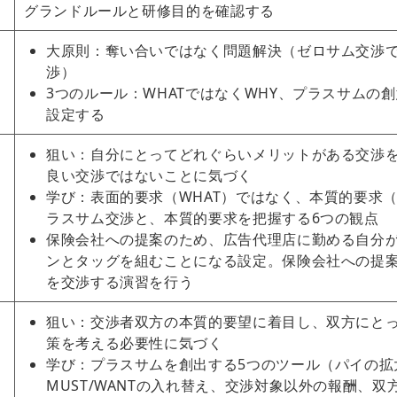
グランドルールと研修目的を確認する
大原則：奪い合いではなく問題解決（ゼロサム交渉
渉）
3つのルール：WHATではなくWHY、プラスサムの
設定する
狙い：自分にとってどれぐらいメリットがある交渉
良い交渉ではないことに気づく
学び：表面的要求（WHAT）ではなく、本質的要求（
ラスサム交渉と、本質的要求を把握する6つの観点
保険会社への提案のため、広告代理店に勤める自分
ンとタッグを組むことになる設定。保険会社への提
を交渉する演習を行う
狙い：交渉者双方の本質的要望に着目し、双方にと
策を考える必要性に気づく
学び：プラスサムを創出する5つのツール（パイの拡
MUST/WANTの入れ替え、交渉対象以外の報酬、