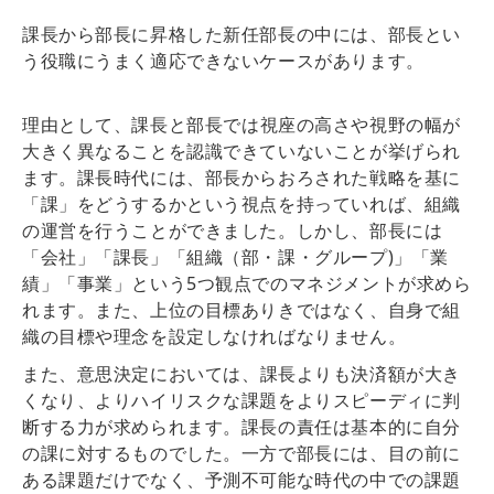
課長から部長に昇格した新任部長の中には、部長とい
う役職にうまく適応できないケースがあります。
理由として、
課長と部長では視座の高さや視野の幅が
大きく異なることを認識できていない
ことが挙げられ
ます。課長時代には、部長からおろされた戦略を基に
「課」をどうするかという視点を持っていれば、組織
の運営を行うことができました。しかし、部長には
「会社」「課長」「組織（部・課・グループ)」「業
績」「事業」という5つ観点でのマネジメントが求めら
れます。また、上位の目標ありきではなく、自身で組
織の目標や理念を設定しなければなりません。
また、意思決定においては、
課長よりも決済額が大き
くなり、よりハイリスクな課題をよりスピーディに判
断する力が求められます
。課長の責任は基本的に自分
の課に対するものでした。一方で部長には、目の前に
ある課題だけでなく、予測不可能な時代の中での課題