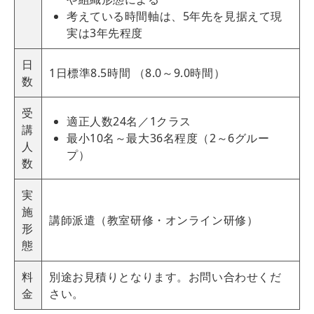
考えている時間軸は、
5
年先を見据えて現
実は3年先程度
日
1日標準8.5時間 （
8
.0～9.0時間）
数
受
適正人数24名／1クラス
講
最小10名～最大36名程度（2～6グルー
人
プ）
数
実
施
講師派遣（教室研修・オンライン研修）
形
態
料
別途お見積りとなります。お問い合わせくだ
金
さい。