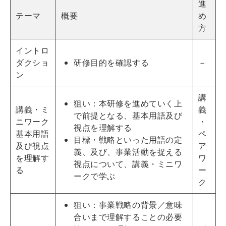
進
テーマ
概要
め
方
イントロ
ダクショ
研修目的を確認する
－
ン
講
狙い：本研修を進めていく上
講義・ミ
義
で前提となる、基本用語及び
ニワーク
・
視点を理解する
基本用語
ペ
目標・戦略といった用語の定
及び視点
ア
義、及び、事業活動を捉える
を理解す
ワ
視点について、講義・ミニワ
る
ー
ークで学ぶ
ク
狙い：事業戦略の背景／意味
合いまで理解することの必要