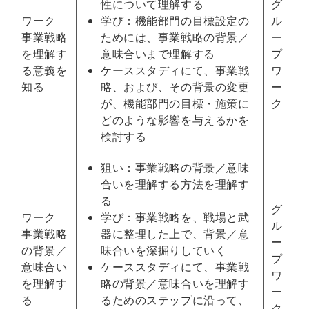
性について理解する
グ
ワーク
学び：機能部門の目標設定の
ル
事業戦略
ためには、事業戦略の背景／
ー
を理解す
意味合いまで理解する
プ
る意義を
ケーススタディにて、事業戦
ワ
知る
略、および、その背景の変更
ー
が、機能部門の目標・施策に
ク
どのような影響を与えるかを
検討する
狙い：事業戦略の背景／意味
合いを理解する方法を理解す
る
グ
ワーク
学び：事業戦略を、戦場と武
ル
事業戦略
器に整理した上で、背景／意
ー
の背景／
味合いを深掘りしていく
プ
意味合い
ケーススタディにて、事業戦
ワ
を理解す
略の背景／意味合いを理解す
ー
る
るためのステップに沿って、
ク