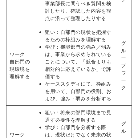
事業部長に問うべき質問を検
討したり、確認した内容を観
点に沿って整理したりする
狙い：自部門の現状を把握す
るための枠組みを理解する
グ
学び：機能部門の強み／弱み
ル
ワーク
は、事業から求められている
ー
自部門の
ことについて、「競合よりも
プ
現環境を
相対的に応えているか」で評
ワ
理解する
価する
ー
ケーススタディにて、枠組み
ク
を用いて、自部門の役割、お
よび、強み・弱みを分析する
狙い：将来の部門環境まで見
通す必要性を理解する
グ
学び：自部門を分析する際
ル
ワーク
は、現状だけでなく未来の状