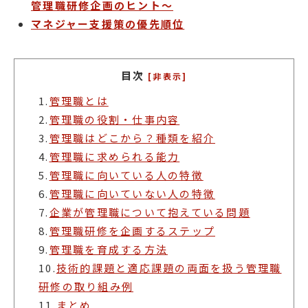
管理職研修企画のヒント～
マネジャー支援策の優先順位
目次
[非表示]
1.
管理職とは
2.
管理職の役割・仕事内容
3.
管理職はどこから？種類を紹介
4.
管理職に求められる能力
5.
管理職に向いている人の特徴
6.
管理職に向いていない人の特徴
7.
企業が管理職について抱えている問題
8.
管理職研修を企画するステップ
9.
管理職を育成する方法
10.
技術的課題と適応課題の両面を扱う管理職
研修の取り組み例
11.
まとめ