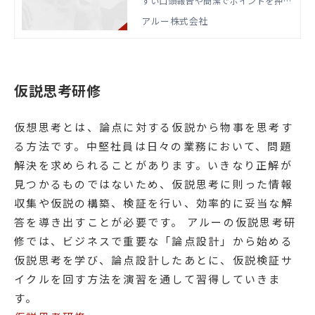
すい口頭報告や簡潔でポイントを押さ
えたビジネス文書作成など、あらゆる
アルー株式会社
ビジネスの場面で役に立つロジカルシ
ンキングの基本的な思考プロセスとス
キルを身につけます。
仮説思考研修
仮想思考とは、論点に対する仮説から物事を思考す
る方法です。中堅社員は日々の業務において、問題
解決を求められることがあります。いきなり正解が
見つかるものではないため、仮説思考に則った情報
収集や仮説の構築、検証を行い、効率的に妥当な解
答を導き出すことが必要です。 アルーの仮説思考研
修では、ビジネスで重要な「論点設計」から始める
仮説思考を学び、論点設計したあとに、仮説検証サ
イクルを回す方法を演習を通して習得していきま
す。