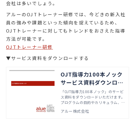
会社は多いでしょう。
アルーのOJTトレーナー研修では、今どきの新入社
員の強みや課題といった傾向を捉えているため、
OJTトレーナーに対してもトレンドをおさえた指導
方法が可能です。
OJTトレーナー研修
▼サービス資料をダウンロードする
OJT指導力100本ノック
サービス資料ダウンロー
ド
「OJT指導力100本ノック」のサービ
ス資料をダウンロードいただけます。
プログラムの目的やカリキュラム、実
施形態などが掲載されています。
アルー株式会社