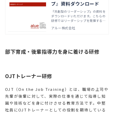
プ』資料ダウンロード
『共創型のリーダーシップ』の資料を
ダウンロードいただけます。こちらの
研修ではリーダーシップを発揮するた
めに必要な基本スタンスを学び、実践
アルー株式会社
のイメージを持つことを目指します。
本資料では、実際の研修で扱うアジェ
ンダやワーク資料などをご紹介してい
ます。
部下育成・後輩指導力を身に着ける研修
OJTトレーナー研修
OJT（On the Job Training）とは、職場の上司や
先輩が後輩に対して、実際の仕事を通じて指導し知
識や技術などを身に付けさせる教育方法です。中堅
社員にOJTトレーナーとしての役割を期待している