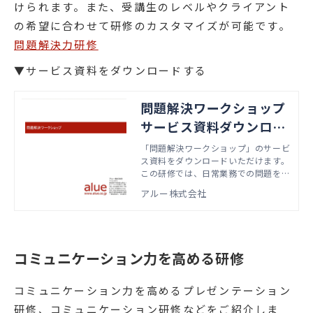
けられます。また、受講生のレベルやクライアント
の希望に合わせて研修のカスタマイズが可能です。
問題解決力研修
▼サービス資料をダウンロードする
問題解決ワークショップ
サービス資料ダウンロー
ド
「問題解決ワークショップ」のサービ
ス資料をダウンロードいただけます。
この研修では、日常業務での問題を解
決し、あるべき姿に近づくための「問
アルー株式会社
題解決䛾プロセス」を身につけること
を目指します。
コミュニケーション力を高める研修
コミュニケーション力を高めるプレゼンテーション
研修、コミュニケーション研修などをご紹介しま