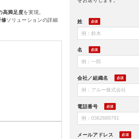
をお送りします。
%の高満足度
を実現。
研修
ソリューションの詳細
姓
名
会社／組織名
電話番号
メールアドレス