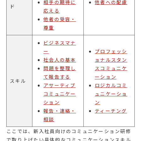
相手の期待に
他者への配慮
ド
応える
他者の受容・
尊重
ビジネスマナ
ー
プロフェッシ
社会人の基本
ョナルスタン
問題を整理し
スコミュニケ
て報告する
ーション
スキル
アサーティブ
ロジカルコミ
コミュニケー
ュニケーショ
ション
ン
報告・連絡・
ティーチング
相談
ここでは、新入社員向けのコミュニケーション研修
で取り上げたい具体的なコミュニケーションスキル