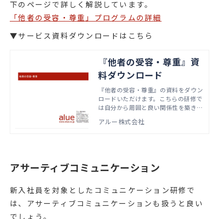
下のページで詳しく解説しています。
「他者の受容・尊重」プログラムの詳細
▼サービス資料ダウンロードはこちら
『他者の受容・尊重』資
料ダウンロード
『他者の受容・尊重』の資料をダウン
ロードいただけます。こちらの研修で
は自分から周囲と良い関係性を築き、
協力を得やすくするために自分から働
アルー株式会社
きかける重要性について学びます。本
資料では、実際の研修で扱うアジェン
ダやワーク資料などをご紹介するとと
もに、印象管理の基準や能動的に「聴
く」方法などについても解説していま
アサーティブコミュニケーション
す。
新入社員を対象としたコミュニケーション研修で
は、アサーティブコミュニケーションも扱うと良い
でしょう。