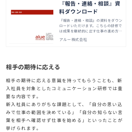
『報告・連絡・相談』資
料ダウンロード
『報告・連絡・相談』の資料をダウン
ロードいただけます。こちらの研修で
は成果を継続的に出す仕事の進め方の
全体像「G-PDCAサイクル」のうち、
アルー株式会社
D・C・Aについて学びます。本資料で
は、実際の研修で扱うアジェンダやワ
ーク資料などをご紹介し、ホウ・レ
ン・ソウの重要性を実感し、予実管理
を行い、自分の業務遂行における問題
相手の期待に応える
とその原因を明確にする方法なども解
説しています。
相手の期待に応える意識を持ってもらうことも、新
入社員を対象としたコミュニケーション研修では重
要な内容です。
新入社員にありがちな課題として、「自分の思い込
みで仕事の範囲を決めている」「自分の知らない言
葉を相手へ確認せず仕事を始める」といったことが
挙げられます。