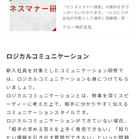
「ビジネスマナー研修」の資料をダウ
ンロードいただけます。一人ひとりが
会社の代表として相手に信頼感・安心
感を与える必要があることを理解し、
アルー株式会社
印象管理（身だしなみ、挨拶、表情、
立ち居振舞い、言葉遣い）や実務マナ
ー（名刺交換、電話応対、メール応
対、訪問・来客・席次など）を身につ
けます。
ロジカルコミュニケーション
新入社員を対象としたコミュニケーション研修で
は、ロジカルコミュニケーションも身につけてもら
いましょう。
ロジカルコミュニケーションとは、物事を深くスピ
ーディーに考えた上で、相手に分かりやすく伝える
コミュニケーションスタイルです。
ロジカルコミュニケーションができていない場合、
「相手の求める答えを上手く発信できない」「知り
たい情報を引き出す質問ができない」といった問題