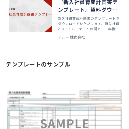
『新入社員育成計画書テ
ンプレート』資料ダウン
ロード
新入社員育成計画書のテンプレートを
ダウンロードいただけます。新入社員
とOJTトレーナーとの間で、一年後の
目標や注力課題、アクションを共有す
アルー株式会社
る際にお使いいただけます。
テンプレートのサンプル