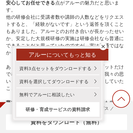
安心してお任せできる
点がアルーの魅力だと思いま
す。
他の研修会社に受講者数や講師の人数などをリクエス
トすると、「経験がないです」という返答を頂くこと
もありました。アルーとのお付き合いが長かったせい
か、安定した大規模研修の実施は研修会社なら普通に
できることだと思っていたのですが、実は普通ではな
かったのだと実感しましたね。
アルー
についてもっと知る
あとは、研修では経験学習を基にし、インプットだけ
資料3点セットをダウンロードする
でなくアウトプットも行っていきたいという我々の思
いと、アルーの研修の仕様がぴったりマッチしていた
資料を選択してダウンロードする
ことも選んだ理由の一つです。
無料でアルーに相談したい
藤本
：当社ではいま、保険の枠を超えた仕事も生まれ
3分でわかる！アルー！研修・育成サービス
研修・育成サービスの資料請求
ています。そんな中で、研修も前例を踏襲するのでは
なく、当社の今後のありたい姿や他社事例を踏まえて
資料をダウンロード（無料）
作っていく必要があると考えています。アルーは引き
出しをたくさんもっているので、私が「こういうこと