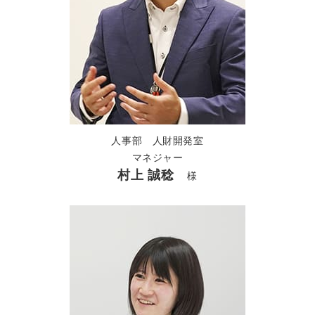
人事部 人財開発室
マネジャー
村上 誠稔
様