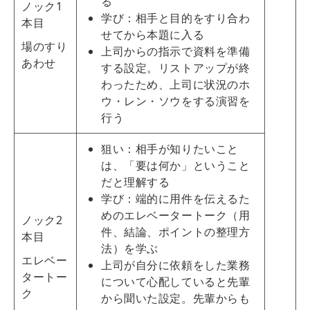
る
ノック1
学び：相手と目的をすり合わ
本目
せてから本題に入る
場のすり
上司からの指示で資料を準備
あわせ
する設定。リストアップが終
わったため、上司に状況のホ
ウ・レン・ソウをする演習を
行う
狙い：相手が知りたいこと
は、「要は何か」ということ
だと理解する
学び：端的に用件を伝えるた
めのエレベータートーク（用
ノック2
件、結論、ポイントの整理方
本目
法）を学ぶ
エレベー
上司が自分に依頼をした業務
タートー
について心配していると先輩
ク
から聞いた設定。先輩からも