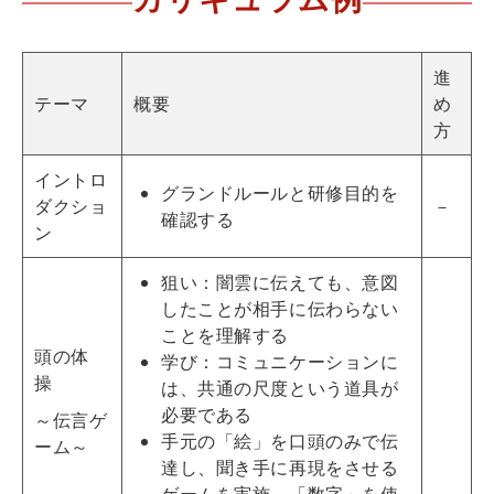
進
テーマ
概要
め
方
イントロ
グランドルールと研修目的を
ダクショ
－
確認する
ン
狙い：闇雲に伝えても、意図
したことが相手に伝わらない
ことを理解する
頭の体
学び：コミュニケーションに
操
は、共通の尺度という道具が
必要である
～伝言ゲ
手元の「絵」を口頭のみで伝
ーム～
達し、聞き手に再現をさせる
ゲームを実施。「数字」を使