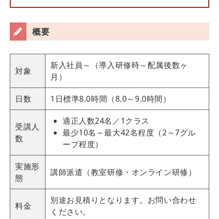
概要
新入社員～（導入研修時～配属後数ヶ
対象
月）
日数
1日標準8.0時間（8.0～9.0時間）
適正人数24名／1クラス
受講人
最少10名～最大42名程度（2～7グル
数
ープ程度）
実施形
講師派遣（教室研修・オンライン研修）
態
別途お見積りとなります。お問い合わせ
料金
ください。