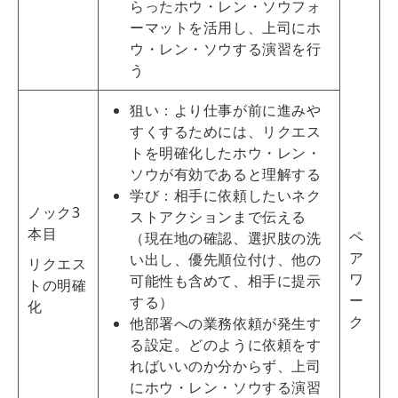
らったホウ・レン・ソウフォ
ーマットを活用し、上司にホ
ウ・レン・ソウする演習を行
う
狙い：より仕事が前に進みや
すくするためには、リクエス
トを明確化したホウ・レン・
ソウが有効であると理解する
学び：相手に依頼したいネク
ノック3
ストアクションまで伝える
本目
ペ
（現在地の確認、選択肢の洗
ア
い出し、優先順位付け、他の
リクエス
ワ
可能性も含めて、相手に提示
トの明確
ー
する）
化
ク
他部署への業務依頼が発生す
る設定。どのように依頼をす
ればいいのか分からず、上司
にホウ・レン・ソウする演習