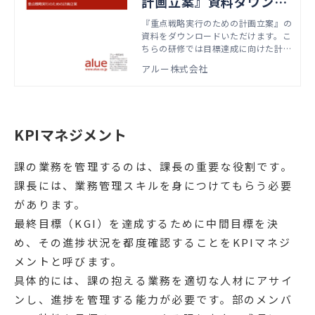
計画立案』資料ダウンロ
ード
『重点戦略実行のための計画立案』の
資料をダウンロードいただけます。こ
ちらの研修では目標達成に向けた計画
の立案方法を学びます。本資料では、
アルー株式会社
実際の研修で扱うアジェンダやワーク
資料などをご紹介しています。
KPIマネジメント
課の業務を管理するのは、課長の重要な役割です。
課長には、業務管理スキルを身につけてもらう必要
があります。
最終目標（KGI）を達成するために中間目標を決
め、その進捗状況を都度確認することをKPIマネジ
メントと呼びます。
具体的には、課の抱える業務を適切な人材にアサイ
ンし、進捗を管理する能力が必要です。部のメンバ