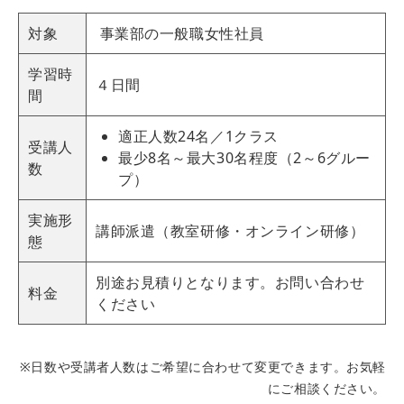
対象
事業部の一般職女性社員
学習時
４日間
間
適正人数24名／1クラス
受講人
最少8名～最大30名程度（2～6グルー
数
プ）
実施形
講師派遣（教室研修・オンライン研修）
態
別途お見積りとなります。お問い合わせ
料金
ください
※日数や受講者人数はご希望に合わせて変更できます。お気軽
にご相談ください。