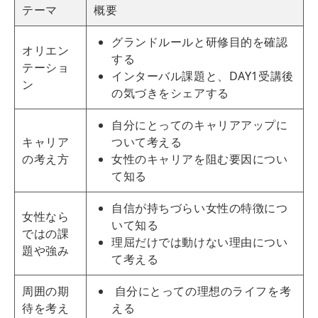
テーマ
概要
グランドルールと
研修
目的を確認
オリエン
する
テーショ
インターバル課題と、DAY1受講後
ン
の気づきをシェアする
自分にとってのキャリアアップに
キャリア
ついて考える
の考え方
女性のキャリアを阻む要因につい
て知る
自信が持ちづらい女性の特徴につ
女性なら
いて知る
ではの課
理屈だけでは動けない理由につい
題や強み
て考える
周囲の期
自分にとっての理想のライフを考
待を考え
える