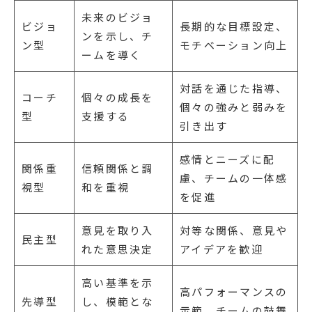
未来のビジョ
ビジョ
長期的な目標設定、
ンを示し、チ
ン型
モチベーション向上
ームを導く
対話を通じた指導、
コーチ
個々の成長を
個々の強みと弱みを
型
支援する
引き出す
感情とニーズに配
関係重
信頼関係と調
慮、チームの一体感
視型
和を重視
を促進
意見を取り入
対等な関係、意見や
民主型
れた意思決定
アイデアを歓迎
高い基準を示
高パフォーマンスの
先導型
し、模範とな
示範、チームの鼓舞