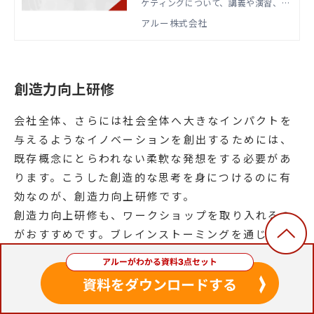
ケティングについて、講義や演習、ゲ
ームを通して、全体像や手法を学び、
アルー株式会社
実際に実務で活用できるようになるこ
とを目指す研修です。
創造力向上研修
会社全体、さらには社会全体へ大きなインパクトを
与えるようなイノベーションを創出するためには、
既存概念にとらわれない柔軟な発想をする必要があ
ります。こうした創造的な思考を身につけるのに有
効なのが、創造力向上研修です。
創造力向上研修も、ワークショップを取り入れるの
がおすすめです。ブレインストーミングを通じてア
イディアを発散させる練習を積んだり、ワールドカ
フェでリラックスして話し合う体験をしてもらった
りしましょう。
既成概念にとらわれない発想を後押しするアルーの