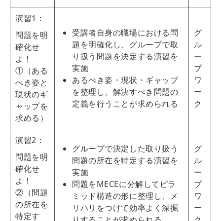
演習1：
受講者自身の職場における問
グ
問題を明
題を明確化し、グループで取
ル
確化せ
り扱う問題を決定する演習を
ー
よ！
実施
プ
①（ある
あるべき姿・現状・ギャップ
ワ
べき姿と
を整理し、解決すべき問題の
ー
現状のギ
定義を行うことが求められる
ク
ャップを
求める）
演習2：
グループで決定した取り扱う
グ
問題を明
問題の所在を特定する演習を
ル
確化せ
実施
ー
よ！
問題をMECEに分解してピラ
プ
②（問題
ミッド構造の形に整理し、メ
ワ
の所在を
リハリをつけて効率よく深掘
ー
特定す
りすることが求められる
ク