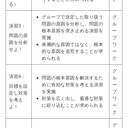
る）
グループで決定した取り扱う
グ
問題の原因を分析し、問題の
ル
演習3：
根本原因を突き止める演習を
ー
問題の原
実施
プ
因を分析
表層的な原因ではなく、根本
ワ
せよ！
的な原因を追究することが求
ー
められる
ク
グ
演習4：
問題の根本原因を解決するた
ル
めに有効な対策を考える演習
ー
目標を設
を実施
プ
定し対策
対策を広く出し、最適な対策
ワ
を考え
に絞り込むことが求められる
ー
よ！
ク
グ