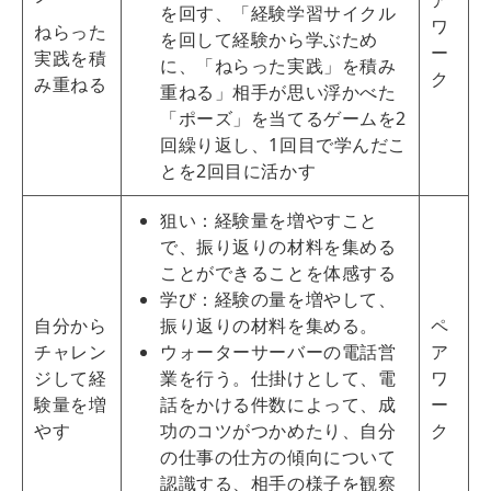
を回す、「経験学習サイクル
ワ
ねらった
を回して経験から学ぶため
ー
実践を積
に、「ねらった実践」を積み
ク
み重ねる
重ねる」相手が思い浮かべた
「ポーズ」を当てるゲームを2
回繰り返し、1回目で学んだこ
とを2回目に活かす
狙い：経験量を増やすこと
で、振り返りの材料を集める
ことができることを体感する
学び：経験の量を増やして、
自分から
振り返りの材料を集める。
ペ
チャレン
ウォーターサーバーの電話営
ア
ジして経
業を行う。仕掛けとして、電
ワ
験量を増
話をかける件数によって、成
ー
やす
功のコツがつかめたり、自分
ク
の仕事の仕方の傾向について
認識する、相手の様子を観察