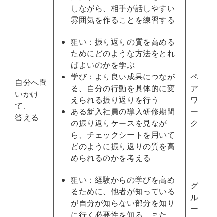
しながら、相手が話しやすい
雰囲気を作ることを練習する
狙い：振り返りの質を高める
ためにどのような方法をとれ
ばよいのかを学ぶ
学び：より良い成果につなが
ペ
自分へ問
る、自分の行動を具体的に変
ア
いかけ
えられる振り返りを行う
ワ
て、
ある新入社員の導入研修期間
ー
答える
の振り返りケースを見なが
ク
ら、チェックシートを用いて
どのように振り返りの質を高
められるのかを考える
狙い：経験からの学びを高め
グ
るために、他者が知っている
ル
が自分が知らない部分を知り
ー
に行く必要性を知る。また、