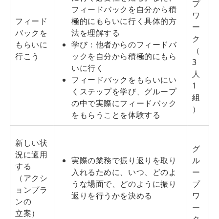
プ
フィードバックを自分から積
ワ
フィード
極的にもらいに行く具体的方
ー
バックを
法を理解する
ク
もらいに
学び：他者からのフィードバ
（
行こう
ックを自分から積極的にもら
3
いに行く
人
フィードバックをもらいにい
1
くステップを学び、グループ
組
の中で実際にフィードバック
）
をもらうことを体験する
新しい状
グ
況に適用
実際の業務で振り返りを取り
ル
する
入れるために、いつ、どのよ
ー
（アクシ
うな場面で、どのように振り
プ
ョンプラ
返りを行うかを決める
ワ
ンの
ー
立案）
ク