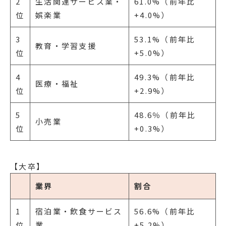
2
生活関連サービス業・
61.0%（前年比
位
娯楽業
+4.0%）
3
53.1%（前年比
教育・学習支援
位
+5.0%）
4
49.3%（前年比
医療・福祉
位
+2.9%）
5
48.6％（前年比
小売業
位
+0.3%）
【大卒】
業界
割合
1
宿泊業・飲食サービス
56.6%（前年比
位
業
+5.2%）