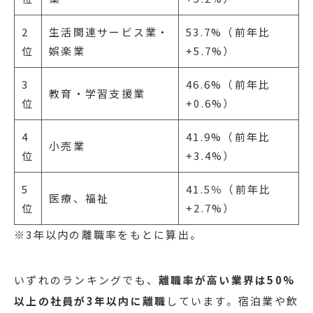
2
生活関連サービス業・
53.7%（前年比
位
娯楽業
+5.7%）
3
46.6%（前年比
教育・学習支援業
位
+0.6%）
4
41.9%（前年比
小売業
位
+3.4%）
5
41.5％（前年比
医療、福祉
位
+2.7%）
※3年以内の離職率をもとに算出。
いずれのランキングでも、
離職率が高い業界は50%
以上の社員が3年以内に離職
しています。宿泊業や飲