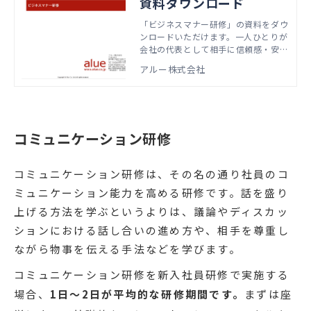
資料ダウンロード
「ビジネスマナー研修」の資料をダウ
ンロードいただけます。一人ひとりが
会社の代表として相手に信頼感・安心
感を与える必要があることを理解し、
アルー株式会社
印象管理（身だしなみ、挨拶、表情、
立ち居振舞い、言葉遣い）や実務マナ
ー（名刺交換、電話応対、メール応
対、訪問・来客・席次など）を身につ
けます。
コミュニケーション研修
コミュニケーション研修は、その名の通り社員のコ
ミュニケーション能力を高める研修です。話を盛り
上げる方法を学ぶというよりは、議論やディスカッ
ションにおける話し合いの進め方や、相手を尊重し
ながら物事を伝える手法などを学びます。
コミュニケーション研修を新入社員研修で実施する
場合、
1日〜2日が平均的な研修期間です。
まずは座