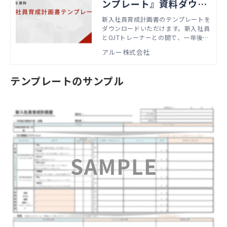
ンプレート』資料ダウン
ロード
新入社員育成計画書のテンプレートを
ダウンロードいただけます。新入社員
とOJTトレーナーとの間で、一年後の
目標や注力課題、アクションを共有す
アルー株式会社
る際にお使いいただけます。
テンプレートのサンプル