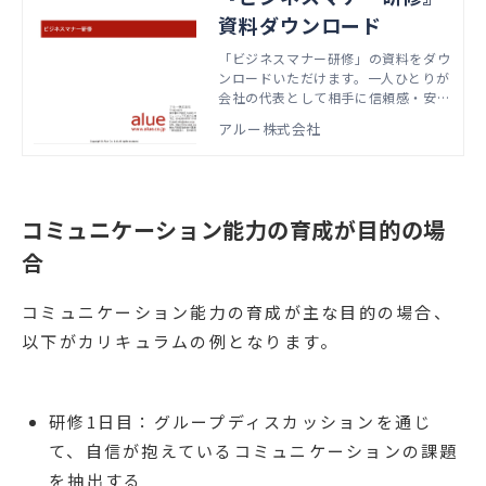
資料ダウンロード
「ビジネスマナー研修」の資料をダウ
ンロードいただけます。一人ひとりが
会社の代表として相手に信頼感・安心
感を与える必要があることを理解し、
アルー株式会社
印象管理（身だしなみ、挨拶、表情、
立ち居振舞い、言葉遣い）や実務マナ
ー（名刺交換、電話応対、メール応
対、訪問・来客・席次など）を身につ
けます。
コミュニケーション能力の育成が目的の場
合
コミュニケーション能力の育成が主な目的の場合、
以下がカリキュラムの例となります。
研修1日目：グループディスカッションを通じ
て、自信が抱えているコミュニケーションの課題
を抽出する