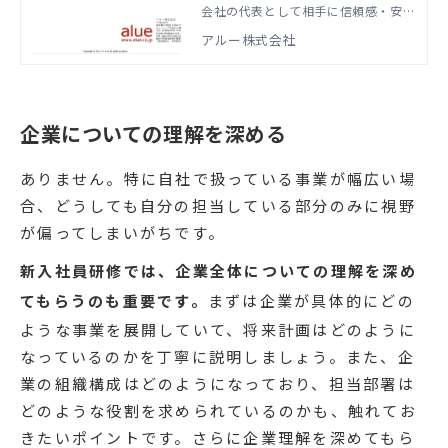
会社の代表として相手に信頼感・安心
感を与える必要があることを理解し、
アルー株式会社
印象管理（身だしなみ、挨拶、表情、
立ち居振舞い、言葉遣い）や実務マナ
ー（名刺交換、電話応対、メール応
対、訪問・来客・席次など）を身につ
けます。
企業についての理解を深める
ありません。特に自社で扱っている事業が幅広い場
合、どうしても自分の担当している部分のみに視野
が偏ってしまいがちです。
新入社員研修では、企業全体についての理解を深め
てもらうのも重要です。
まずは企業が具体的にどの
ような事業を展開していて、将来計画はどのように
なっているのかを丁寧に説明しましょう。また、企
業の組織構成はどのようになっており、担当部署は
どのような役割を求められているのかも、触れてお
きたいポイントです。さらに企業理解を深めてもら