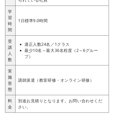
学
習
1日標準9.0時間
時
間
受
適正人数24名／1クラス
講
最少10名～最大36名程度（2～6グルー
人
プ）
数
実
施
講師派遣（教室研修・オンライン研修）
形
態
料
別途お見積りとなります。お問い合わせくだ
金
さい。