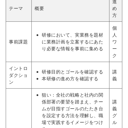
進
テーマ
概要
め
方
個
研修において、実業務を題材
人
事前課題
に業務計画を立案するにあた
ワ
り必要な情報を事前に集める
ー
ク
イントロ
研修目的とゴールを確認する
講
ダクショ
本研修の進め方を確認する
義
ン
狙い：全社の戦略と社内の関
係部署の要望を踏まえ、チー
講
ムが目指すゴールのたたき台
義
を設定する方法を理解し、職
グ
場で実践するイメージをつけ
ル