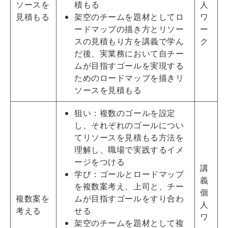
ソースを
積もる
人
見積もる
架空のチームを題材としてロ
ワ
ードマップの描き方とリソー
ー
スの見積もり方を講義で学ん
ク
だ後、実業務において自チー
ムが目指すゴールを実現する
ためのロードマップを描きリ
ソースを見積もる
狙い：複数のゴールを設定
し、それぞれのゴールについ
てリソースを見積もる方法を
理解し、職場で実践するイメ
ージをつける
講
学び：ゴールとロードマップ
義
を複数案考え、上司と、チー
個
複数案を
ムが目指すゴールをすり合わ
人
考える
せる
ワ
架空のチームを題材として複