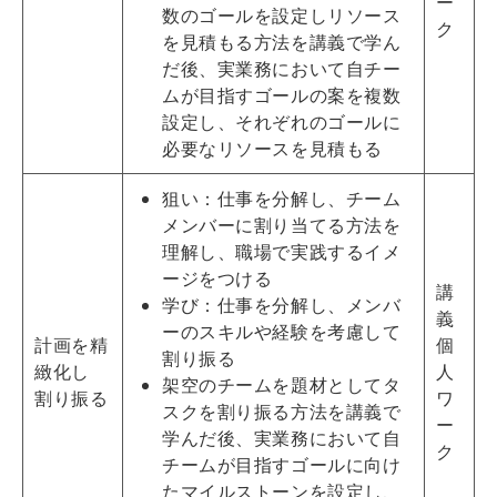
ー
数のゴールを設定しリソース
ク
を見積もる方法を講義で学ん
だ後、実業務において自チー
ムが目指すゴールの案を複数
設定し、それぞれのゴールに
必要なリソースを見積もる
狙い：仕事を分解し、チーム
メンバーに割り当てる方法を
理解し、職場で実践するイメ
ージをつける
講
学び：仕事を分解し、メンバ
義
ーのスキルや経験を考慮して
計画を精
個
割り振る
緻化し
人
架空のチームを題材としてタ
割り振る
ワ
スクを割り振る方法を講義で
ー
学んだ後、実業務において自
ク
チームが目指すゴールに向け
たマイルストーンを設定し、