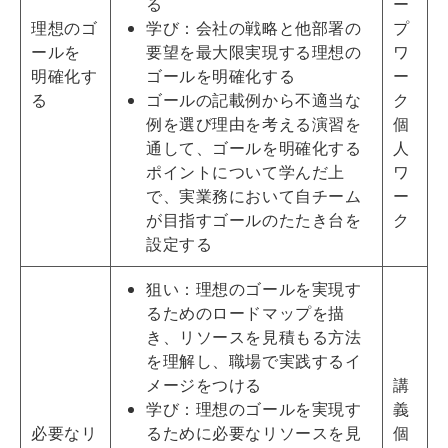
る
ー
理想のゴ
学び：会社の戦略と他部署の
プ
ールを
要望を最大限実現する理想の
ワ
明確化す
ゴールを明確化する
ー
る
ゴールの記載例から不適当な
ク
例を選び理由を考える演習を
個
通して、ゴールを明確化する
人
ポイントについて学んだ上
ワ
で、実業務において自チーム
ー
が目指すゴールのたたき台を
ク
設定する
狙い：理想のゴールを実現す
るためのロードマップを描
き、リソースを見積もる方法
を理解し、職場で実践するイ
メージをつける
講
学び：理想のゴールを実現す
義
必要なリ
るために必要なリソースを見
個