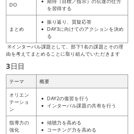
期待（目標／指示）の伝達の仕方
DO
を習得する
振り返り、質疑応答
まとめ
DAY3に向けてのアクションを決め
る
※インターバル課題として、部下1名の課題とその理
由を考えてまとめることに取り組んでいただきます
3
日目
テーマ
概要
オリエン
DAY2の復習を行う
テーショ
インターバル課題の共有を行う
ン
指導力の
傾聴力を高める
強化
コーチング力を高める