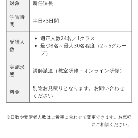
対象
新任課長
学習時
半日×3日間
間
適正人数24名／1クラス
受講人
最少8名～最大30名程度（2～6グルー
数
プ）
実施形
講師派遣（教室研修・オンライン研修）
態
別途お見積りとなります。お問い合わせ
料金
ください
※日数や受講者人数はご希望に合わせて変更できます。お気軽
にご相談ください。