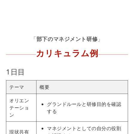
「
部下のマネジメント研修
」
カリキュラム例
1日目
テーマ
概要
オリエン
グランドルールと
研修
目的を確認
テーショ
する
ン
マネジメントとしての自分の役割
現状共有