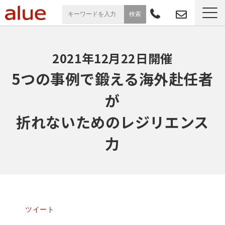
サービス一覧
2021年12月22日開催
導入事例
5つの事例で鍛える海外赴任者
が
お役立ち情報
折れないためのレジリエンス
セミナー
力
よくあるご質問
ツイート