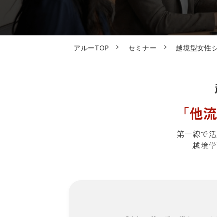
アルーTOP
セミナー
越境型女性
「他
第一線で活
越境学