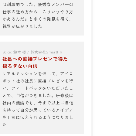
は刺激的でした。優秀なメンバーの
仕事の進め方から『こういうやり方
があるんだ』と多くの発見を得て、
視界が広がりました
Voice: 鈴木 様 / 株式会社SmartHR
社長への直接プレゼンで得た
揺るぎない自信
リアルミッションを通して、アイロ
ボット社の社長に直接プレゼンを行
い、フィードバックをいただいたこ
とで、自信がつきました。研修後は
社内の議論でも、今まで以上に自信
を持って自分が思っているアイデア
を上司に伝えられるようになりまし
た