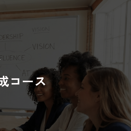
ム
成コース