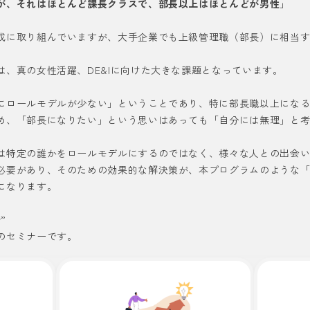
が、それはほとんど課長クラスで、部長以上はほとんどが男性
」
成に取り組んでいますが、大手企業でも上級管理職（部長）に相当
。
は、真の女性活躍、DE&Iに向けた大きな課題となっています。
にロールモデルが少ない」ということであり、特に部長職以上にな
め、「部長になりたい」という思いはあっても「自分には無理」と
は特定の誰かをロールモデルにするのではなく、様々な人との出会
必要があり、そのための効果的な解決策が、本プログラムのような
になります。
”
のセミナーです。