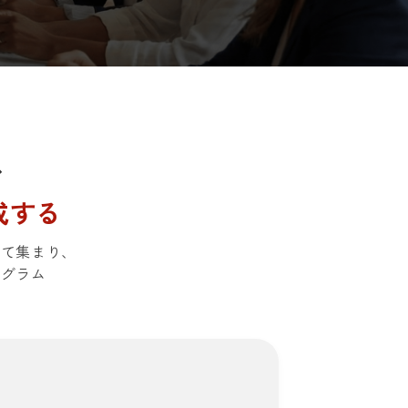
ス
成する
えて集まり、
ログラム