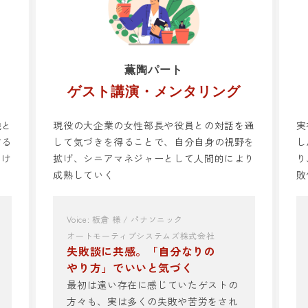
薫陶パート
ゲスト講演・メンタリング
識と
現役の大企業の女性部長や役員との対話を通
実
する
して気づきを得ることで、自分自身の視野を
し
つけ
拡げ、シニアマネジャーとして人間的により
り
成熟していく
敗
Voice: 板倉 様 / パナソニック
オートモーティブシステムズ株式会社
失敗談に共感。「自分なりの
やり方」でいいと気づく
最初は遠い存在に感じていたゲストの
方々も、実は多くの失敗や苦労をされ