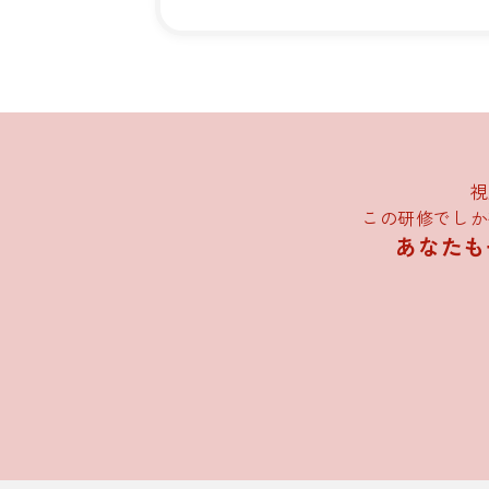
視
この研修でしか
あなたも