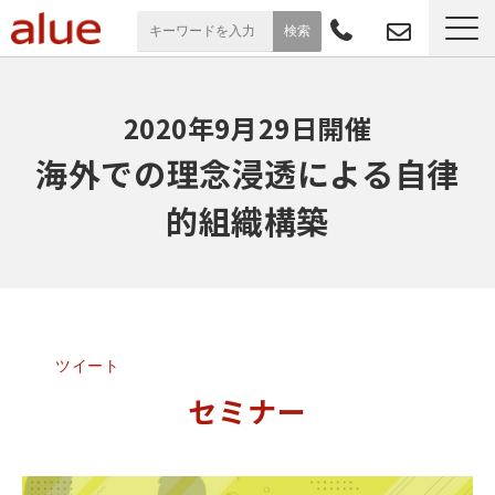
サービス一覧
2020年9月29日開催
導入事例
海外での理念浸透による自律
的組織構築
お役立ち情報
セミナー
よくあるご質問
ツイート
セミナー