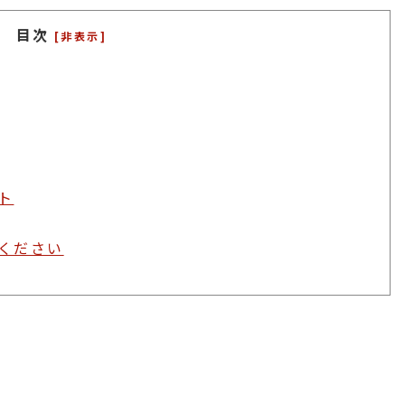
目次
[非表示]
ト
ください