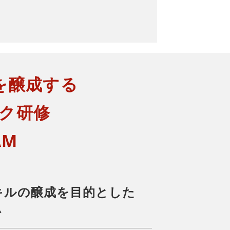
を醸成する
ク研修
AM
キルの醸成を目的とした
ム