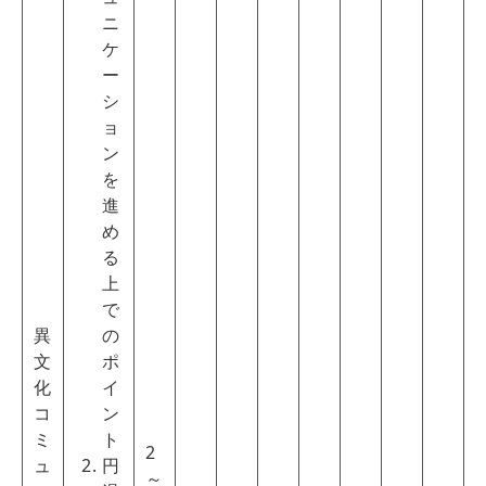
ニ
ケ
ー
シ
ョ
ン
を
進
め
る
上
で
異
の
文
ポ
化
イ
コ
ン
ミ
ト
2
ュ
円
～