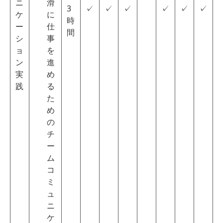
ニ
滑
3
✓
✓
✓
✓
✓
✓
ケ
に
時
ー
仕
間
シ
事
ョ
を
ン
進
実
め
践
る
た
め
の
チ
ー
ム
コ
ミ
ュ
ニ
ケ