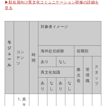
▶駐在員向け異文化コミュニケーション研修の詳細を
見る
対象者イメージ
モ
ジ
海外赴任経験
役職別
コン
ュ
時
テン
ー
間
あり
なし
ツ
ル
ス
拠
管
異文化知識
タ
点
理
ッ
長
職
あ
な
あ
な
フ
り
し
り
し
異
文