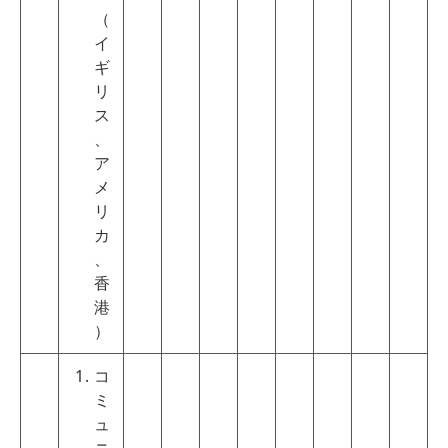
（
イ
ギ
リ
ス
、
ア
メ
リ
カ
、
香
港
）
コ
ミ
ュ