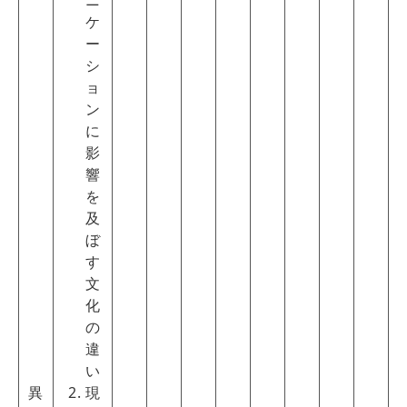
ニ
ケ
ー
シ
ョ
ン
に
影
響
を
及
ぼ
す
文
化
の
違
い
異
現