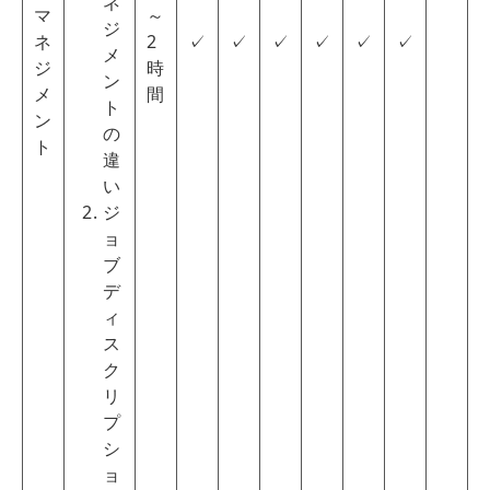
ネ
マ
～
ジ
ネ
2
✓
✓
✓
✓
✓
✓
メ
ジ
時
ン
メ
間
ト
ン
の
ト
違
い
ジ
ョ
ブ
デ
ィ
ス
ク
リ
プ
シ
ョ