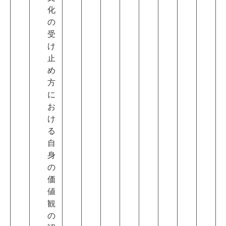
化
の
受
け
止
め
方
に
お
け
る
自
身
の
価
値
観
の