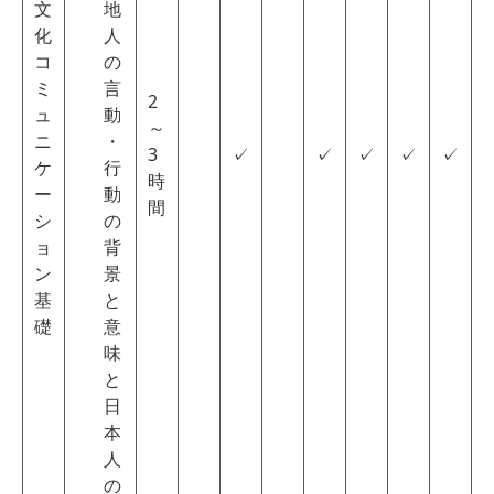
文
地
化
人
コ
の
ミ
言
2
ュ
動
～
ニ
・
3
✓
✓
✓
✓
✓
ケ
行
時
ー
動
間
シ
の
ョ
背
ン
景
基
と
礎
意
味
と
日
本
人
の