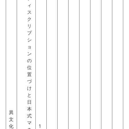
ィ
ス
ク
リ
プ
シ
ョ
ン
の
位
置
づ
け
と
日
本
異
式
文
マ
化
1