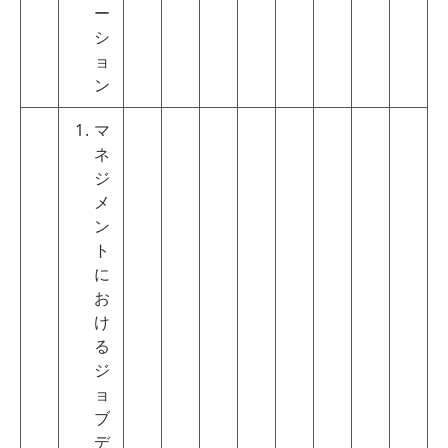
ー
シ
ョ
ン
マ
ネ
ジ
メ
ン
ト
に
お
け
る
ジ
ョ
ブ
デ