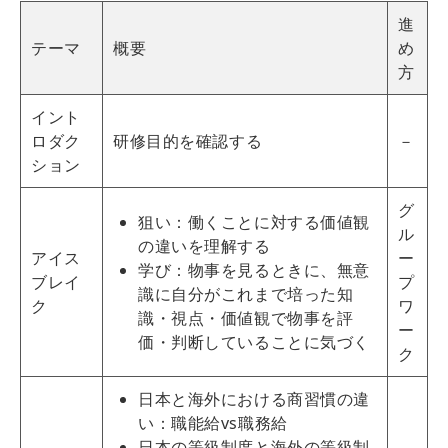
進
テーマ
概要
め
方
イント
ロダク
研修目的を確認する
－
ション
グ
狙い：働くことに対する価値観
ル
の違いを理解する
アイス
ー
学び：物事を見るときに、無意
ブレイ
プ
識に自分がこれまで培った知
ク
ワ
識・視点・価値観で物事を評
ー
価・判断していることに気づく
ク
日本と海外における商習慣の違
い：職能給vs職務給
日本の等級制度と海外の等級制