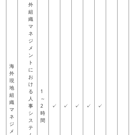
外
組
織
マ
ネ
ジ
メ
ン
ト
海
に
外
お
現
け
地
る
1
組
人
～
織
事
2
✓
✓
✓
✓
✓
マ
シ
時
ネ
ス
間
ジ
テ
メ
ム