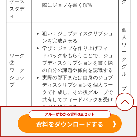
ケース
ク
際にジョブを書く演習
スタデ
ィ
個
狙い：ジョブディスクリプショ
人
ンを完成させる
ワ
学び：ジョブを作り上げフィー
ー
ワーク
ドバックをもらうことで、ジョ
ク
②
ブディスクリプションを書く際
グ
ワーク
の自分の課題や傾向を認識する
ル
ショッ
実際の部下または自身のジョブ
ー
プ
ディスクリプションを個人ワー
プ
クで作成し、その後グループで
ワ
共有してフィードバックを受け
ー
ながら修正する
ク
狙い：外国人部下にとっても納
得のいく目標を設定できるよう