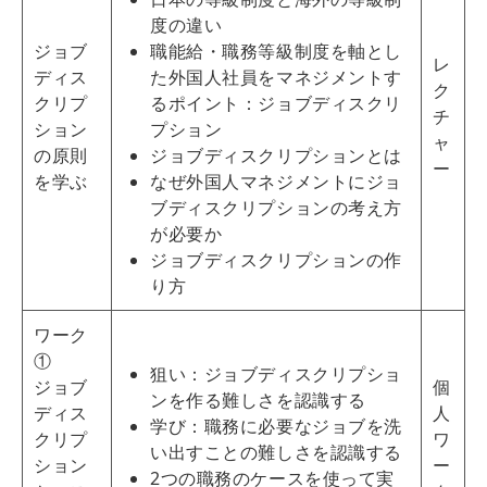
度の違い
ジョブ
職能給・職務等級制度を軸とし
レ
ディス
た外国人社員をマネジメントす
ク
クリプ
るポイント：ジョブディスクリ
チ
ション
プション
ャ
の原則
ジョブディスクリプションとは
ー
を学ぶ
なぜ外国人マネジメントにジョ
ブディスクリプションの考え方
が必要か
ジョブディスクリプションの作
り方
ワーク
①
狙い：ジョブディスクリプショ
ジョブ
個
ンを作る難しさを認識する
ディス
人
学び：職務に必要なジョブを洗
クリプ
ワ
い出すことの難しさを認識する
ション
ー
2つの職務のケースを使って実