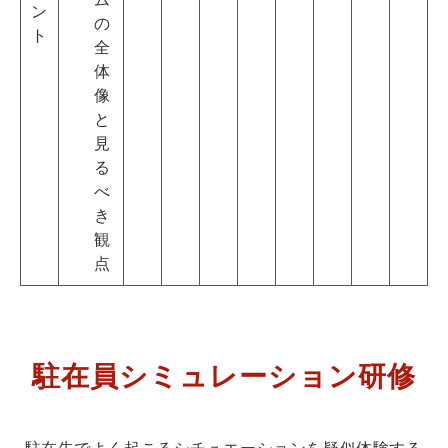
ン
の
ト
全
体
像
と
見
る
べ
き
観
点
駐在員シミュレーション研修