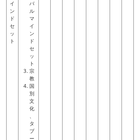
イ
バ
ン
ル
ド
マ
セ
イ
ッ
ン
ト
ド
セ
ッ
ト
宗
教
国
別
文
化
、
タ
ブ
ー