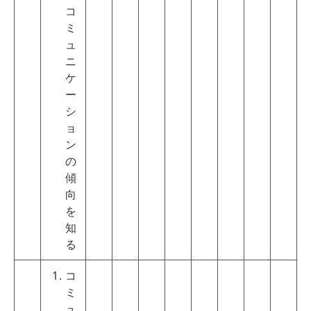
コ
ミ
ュ
ニ
ケ
ー
シ
ョ
ン
の
傾
向
を
知
る
コ
ミ
ュ