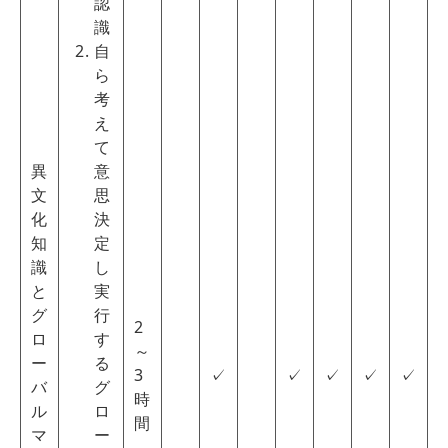
認
識
自
ら
考
え
て
異
意
文
思
化
決
知
定
識
し
と
実
グ
行
2
ロ
す
～
ー
る
3
✓
✓
✓
✓
✓
バ
グ
時
ル
ロ
間
マ
ー