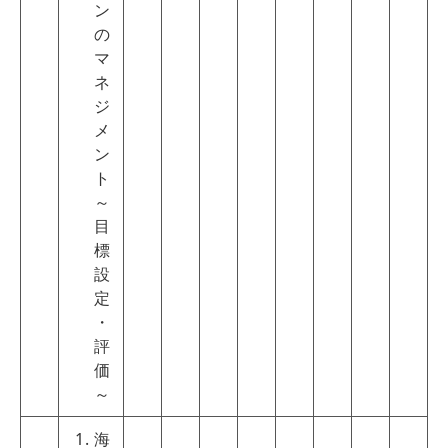
ン
の
マ
ネ
ジ
メ
ン
ト
～
目
標
設
定
・
評
価
～
海