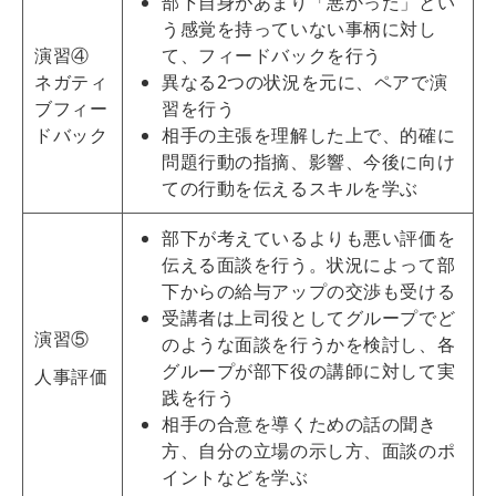
部下自身があまり「悪かった」とい
う感覚を持っていない事柄に対し
演習④
て、フィードバックを行う
ネガティ
異なる2つの状況を元に、ペアで演
ブフィー
習を行う
ドバック
相手の主張を理解した上で、的確に
問題行動の指摘、影響、今後に向け
ての行動を伝えるスキルを学ぶ
部下が考えているよりも悪い評価を
伝える面談を行う。状況によって部
下からの給与アップの交渉も受ける
受講者は上司役としてグループでど
演習⑤
のような面談を行うかを検討し、各
グループが部下役の講師に対して実
人事評価
践を行う
相手の合意を導くための話の聞き
方、自分の立場の示し方、面談のポ
イントなどを学ぶ