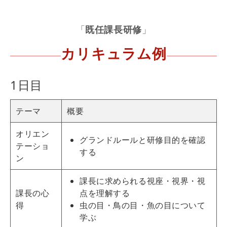
「
既任課長研修
」
カリキュラム例
1日目
テーマ
概要
オリエン
グランドルールと
研修
目的を確認
テーショ
する
ン
課長に求められる視座・視界・視
課長の心
点を理解する
得
虫の目・鳥の目・魚の目について
学ぶ