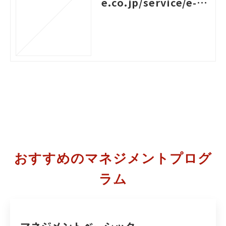
e.co.jp/service/e-le
arning/contents/bu
ild-collaborative-re
lationships-to-achi
eve-goals
おすすめのマネジメントプログ
ラム