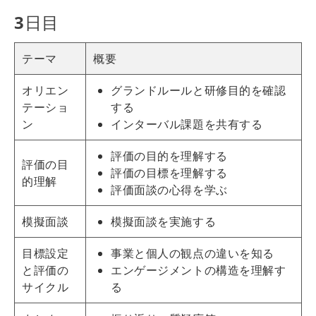
3
日目
テーマ
概要
オリエン
グランドルールと研修目的を確認
テーショ
する
ン
インターバル課題を共有する
評価の目的を理解する
評価の目
評価の目標を理解する
的理解
評価面談の心得を学ぶ
模擬面談
模擬面談を実施する
目標設定
事業と個人の観点の違いを知る
と評価の
エンゲージメントの構造を理解す
サイクル
る