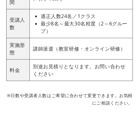
間
適正人数24名／1クラス
受講人
最少8名～最大30名程度（2～6グルー
数
プ）
実施形
講師派遣（教室研修・オンライン研修）
態
別途お見積りとなります。お問い合わせ
料金
ください
※日数や受講者人数はご希望に合わせて変更できます。お気軽
にご相談ください。