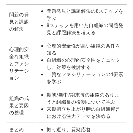
問題発見と課題解決の8ステップを
問題の発
学ぶ
見と課題
8ステップを用いた自組織の問題発
の解決
見と課題解決を考える
心理的安全性が高い組織の条件を
心理的安
知る
全な組織
自組織の心理的安全性をチェック
とファシ
し、対策を検討する
リテーシ
上質なファシリテーションの4要素
ョン
を学ぶ
期初/期中/期末毎の組織のありよ
組織の成
うと組織長の役割について学ぶ
果と要因
来期初立ち上がり時の自組織運営
の整理
における注力テーマを決める
まとめ
振り返り、質疑応答