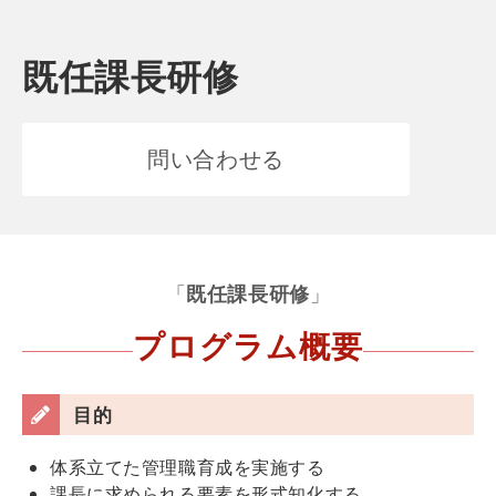
既任課長研修
問い合わせる
「
既任課長研修
」
プログラム概要
目的
体系立てた管理職育成を実施する
課長に求められる要素を形式知化する