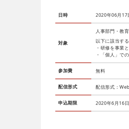
日時
2020年06月1
人事部門・教
以下に該当す
対象
・研修を事業
・「個人」で
参加費
無料
配信
形式
配信形式：Web
申込
期限
2020年6月1