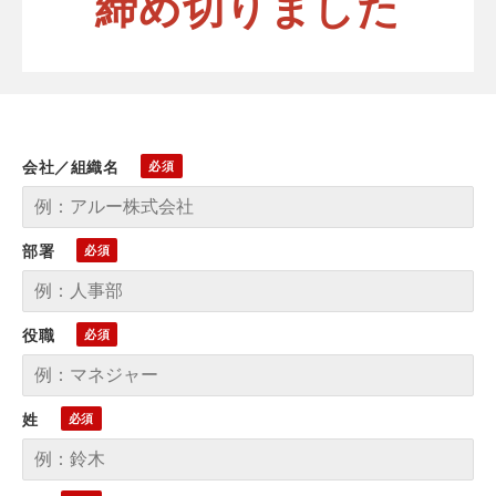
締め切りました
会社／組織名
部署
役職
姓