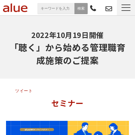
サービス一覧
2022年10月19日開催
導入事例
「聴く」から始める管理職育
成施策のご提案
お役立ち情報
セミナー
ツイート
よくあるご質問
セミナー