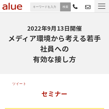
サービス一覧
2022年9月13日開催
導入事例
メディア環境から考える若手
社員への
お役立ち情報
有効な接し方
セミナー
よくあるご質問
ツイート
セミナー