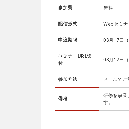
参加費
無料
配信
形式
Webセミナー
申込
期限
08月17日
セミナーURL送
08月17
付
参加方法
メールでご
研修を事業
備考
す。