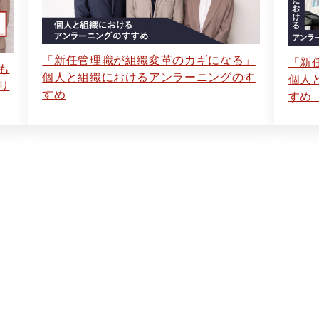
「新任管理職が組織変革のカギになる」
「新
も
個人と組織におけるアンラーニングのす
個人
リ
すめ
すめ