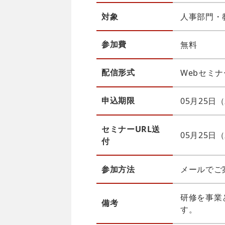
対象
人事部門・
参加費
無料
配信
形式
Webセミナー
申込
期限
05月25日（
セミナーURL送
05月25
付
参加方法
メールでご
研修を事業
備考
す。