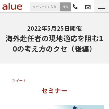
サービス一覧
2022年5月25日開催
導入事例
海外赴任者の現地適応を阻む1
0の考え方のクセ（後編）
お役立ち情報
セミナー
よくあるご質問
ツイート
セミナー