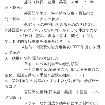
・趣味（旅行・健康・美容・スポーツ・料
理・映画）
・外国語で学ぶ（時事情報収集・最新の専
門・科学・コミュニティー参加）
・40代からの差別化を図るための学び直し
2.外国語をどのレベルまでをゴールとして伸ばすのか
・4技能（読み・書き・話す・聞く）に関し
て、具体的な行動例を表を基に考える
・4技能×12段階の能力定義表(CEFR準拠）を用
いて紹介
3. 効果的な外国語の伸ばし方
・目的、レベル別学習の優先順位
・一石二鳥学習術(語源の活用による語彙力の
強化、発話自動化＝手続き記憶の強化・・・）
4. 第2外国語の習得のメリット及び効果的に学び始め
るコツ
・言語間の距離(日本語・英語・中国語・スペ
イン語…）
・メジャーな外国語を効率的に学ぶ習得のポ