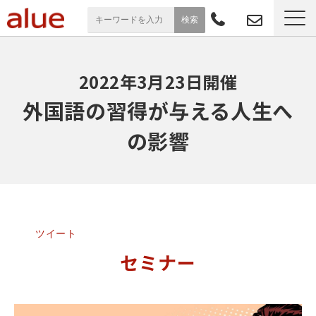
サービス一覧
2022年3月23日開催
導入事例
外国語の習得が与える人生へ
の影響
お役立ち情報
セミナー
よくあるご質問
ツイート
セミナー