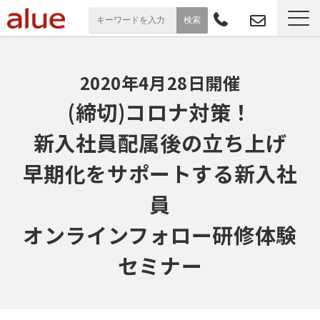
サービス一覧
2020年4月28日開催
導入事例
(締切)コロナ対策！
新入社員配属後の立ち上げ
お役立ち情報
早期化をサポートする新入社
セミナー
員
よくあるご質問
オンラインフォロー研修体験
セミナー