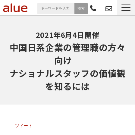
サービス一覧
2021年6月4日開催
導入事例
中国日系企業の管理職の方々
向け　
お役立ち情報
ナショナルスタッフの価値観
セミナー
を知るには
よくあるご質問
ツイート