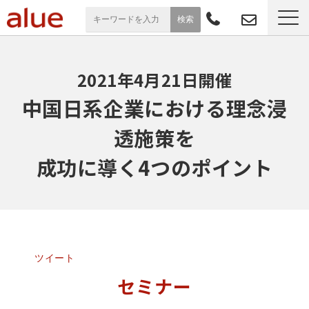
サービス一覧
2021年4月21日開催
導入事例
中国日系企業における理念浸
透施策を
お役立ち情報
成功に導く4つのポイント
セミナー
よくあるご質問
ツイート
セミナー