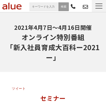
サービス一覧
2021年4月7日～4月16日開催
導入事例
オンライン特別番組
「新入社員育成大百科ー2021
お役立ち情報
ー」
セミナー
よくあるご質問
ツイート
セミナー