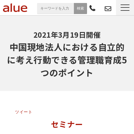
サービス一覧
2021年3月19日開催
導入事例
中国現地法人における自立的
に考え行動できる管理職育成5
お役立ち情報
つのポイント
セミナー
よくあるご質問
ツイート
セミナー