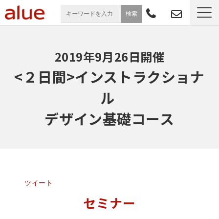
サービス一覧
2019年9月26日開催
導入事例
<２日間>インストラクショナ
ル 
お役立ち情報
デザイン基礎コース
セミナー
よくあるご質問
ツイート
セミナー