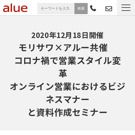
サービス一覧
2020年12月18日開催
導入事例
モリサワ×アルー共催　
コロナ禍で営業スタイル変
お役立ち情報
革　
セミナー
オンライン営業におけるビジ
よくあるご質問
ネスマナー
と資料作成セミナー