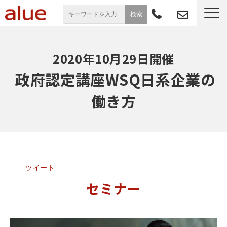
サービス一覧
2020年10月29日開催
導入事例
 政府認定講座WSQ日系企業の
働き方
お役立ち情報
セミナー
よくあるご質問
ツイート
セミナー