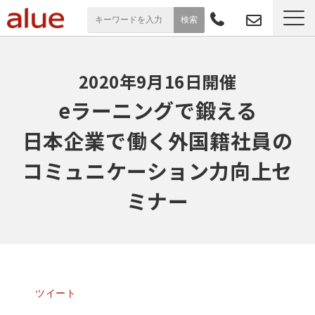
サービス一覧
2020年9月16日開催
導入事例
eラーニングで鍛える
日本企業で働く外国籍社員の
お役立ち情報
コミュニケーション力向上セ
セミナー
ミナー
よくあるご質問
ツイート