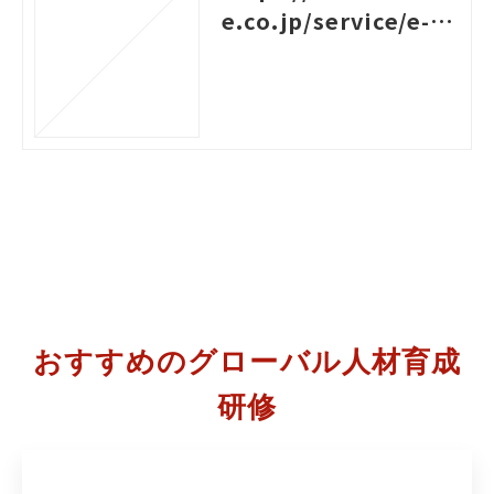
e.co.jp/service/e-le
arning/contents/m
anagement-trainin
g-for-foreign-subor
dinates
おすすめのグローバル人材育成
研修