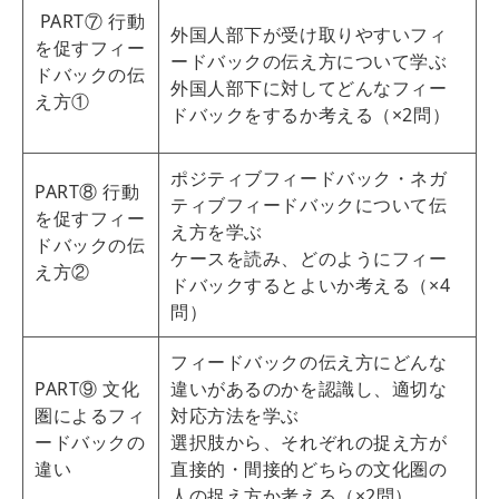
PART⑦ 行動
外国人部下が受け取りやすいフィ
を促すフィー
ードバックの伝え方について学ぶ
ドバックの伝
外国人部下に対してどんなフィー
え方①
ドバックをするか考える（×2問）
ポジティブフィードバック・ネガ
PART⑧ 行動
ティブフィードバックについて伝
を促すフィー
え方を学ぶ
ドバックの伝
ケースを読み、どのようにフィー
え方②
ドバックするとよいか考える（×4
問）
フィードバックの伝え方にどんな
PART⑨ 文化
違いがあるのかを認識し、適切な
圏によるフィ
対応方法を学ぶ
ードバックの
選択肢から、それぞれの捉え方が
違い
直接的・間接的どちらの文化圏の
人の捉え方か考える（×2問）