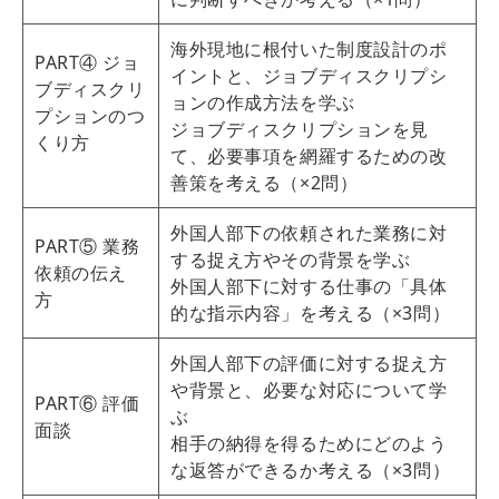
海外現地に根付いた制度設計のポ
PART④ ジョ
イントと、ジョブディスクリプシ
ブディスクリ
ョンの作成方法を学ぶ
プションのつ
ジョブディスクリプションを見
くり方
て、必要事項を網羅するための改
善策を考える（×2問）
外国人部下の依頼された業務に対
PART⑤ 業務
する捉え方やその背景を学ぶ
依頼の伝え
外国人部下に対する仕事の「具体
方
的な指示内容」を考える（×3問）
外国人部下の評価に対する捉え方
や背景と、必要な対応について学
PART⑥ 評価
ぶ
面談
相手の納得を得るためにどのよう
な返答ができるか考える（×3問）