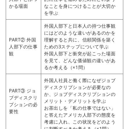
かる場面
なことを身につけることが大切か
を学ぶ
外国人部下と日本人の持つ仕事観
にはどのような違いがあるのかを
PART② 外国
理解すると共に、信頼関係を築く
人部下の仕事
ための3ステップについて学ぶ
観
外国人部下と衝突が起こった場面
を見て、どんな価値観の違いがあ
るか考える（×1問）
外国人社員と働く際になぜジョブ
ディスクリプションが必要なの
PART③ ジョ
か、ジョブディスクリプションの
ブディスクリ
メリット・デメリットを学ぶ
プションの必
お茶出しを「私の仕事ではない」
要性
と答えたアメリカ人部下の態度を
考慮に入れ、この状況をどのよう
に判断すべきか考える（×1問）