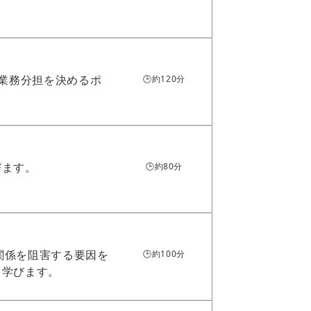
み業務分担を決めるポ
🕒約120分
びます。
🕒約80分
働関係を阻害する要因を
🕒約100分
を学びます。