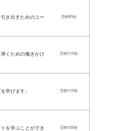
を引き出すためのコー
🕒約95分
に導くための働きかけ
🕒約115分
グを学びます。
🕒約115分
ントを学ぶことができ
🕒約100分