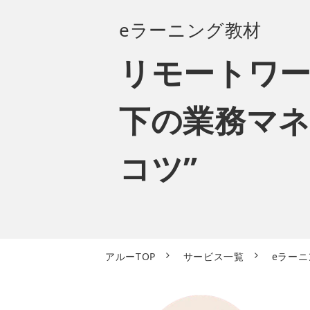
eラーニング
教材
リモートワ
下の業務マネ
コツ”
アルーTOP
サービス一覧
eラー