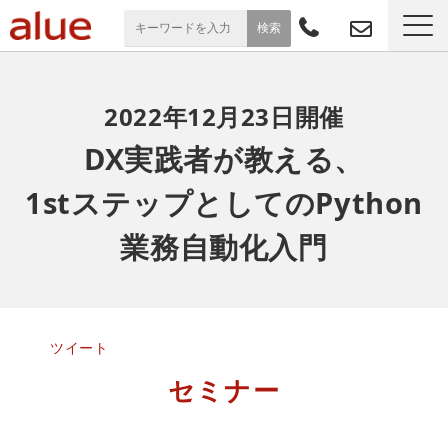
サービス一覧
2022年12月2
3
日開催
導入事例
DX実践者が教える、
1stステップとしてのPython
お役立ち情報
業務自動化入門
セミナー
よくあるご質問
ツイート
セミナー